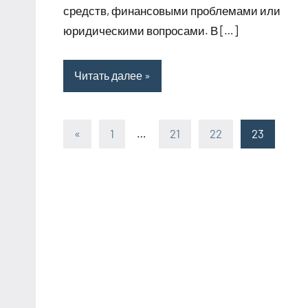
средств, финансовыми проблемами или
юридическими вопросами. В […]
Читать далее
«
Предыдущие
1
…
21
22
23
Пагинация
записи
записей