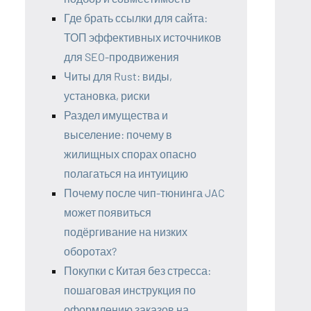
Где брать ссылки для сайта:
ТОП эффективных источников
для SEO-продвижения
Читы для Rust: виды,
установка, риски
Раздел имущества и
выселение: почему в
жилищных спорах опасно
полагаться на интуицию
Почему после чип-тюнинга JAC
может появиться
подёргивание на низких
оборотах?
Покупки с Китая без стресса:
пошаговая инструкция по
оформлению заказов на