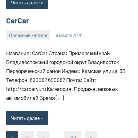
Читать далее
CarCar
Полезный каталог
9 марта 2025
Anisa
Нет
комментариев
Название: CarCar Страна: Приморский край
Владивостокский городской округ Владивосток
Первореченский район Индекс: Камская улица, 5Б
Телефон: 690062 690062 Почта: Cайт:
http://carcarvl.ru Категория: Продажа легковых
автомобилей Время […]
Читать далее
1
2
3
…
301
Следующие
»