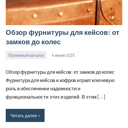
Обзор фурнитуры для кейсов: от
замков до колес
Полезный каталог
4 июня 2025
Avtor
Нет
комментариев
Обзор фурнитуры для кейсов: от замков до колес
Фурнитура для кейсов и кофров играет ключевую
роль в обеспечении надежности и
функциональности этих изделий. В этом […]
Читать далее