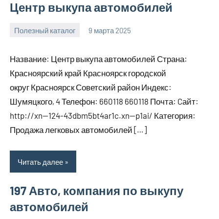
Центр выкупа автомобилей
Полезный каталог
9 марта 2025
Anisa
Нет
комментариев
Название: Центр выкупа автомобилей Страна:
Красноярский край Красноярск городской
округ Красноярск Советский район Индекс:
Шумяцкого, 4 Телефон: 660118 660118 Почта: Cайт:
http://xn—124-43dbm5bt4ar1c.xn--p1ai/ Категория:
Продажа легковых автомобилей […]
Читать далее
197 Авто, компания по выкупу
автомобилей