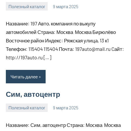
Полезный каталог
9 марта 2025
Anisa
Нет
комментариев
Название: 197 Авто, компания по выкупу
автомобилей Страна: Москва Москва Бирюлёво
Восточное район Индекс: Ряжская улица, 13 к1
Телефон: 115404 115404 Почта: 197auto@mail.ru Cайт:
http://197auto.ru […]
Читать далее
Сим, автоцентр
Полезный каталог
9 марта 2025
Anisa
Нет
комментариев
Название: Сим, автоцентр Страна: Москва Москва