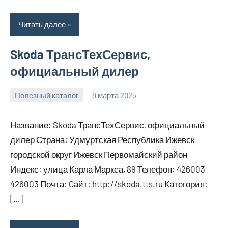
Читать далее
Skoda ТрансТехСервис,
официальный дилер
Полезный каталог
9 марта 2025
Anisa
Нет
комментариев
Название: Skoda ТрансТехСервис, официальный
дилер Страна: Удмуртская Республика Ижевск
городской округ Ижевск Первомайский район
Индекс: улица Карла Маркса, 89 Телефон: 426003
426003 Почта: Cайт: http://skoda.tts.ru Категория:
[…]