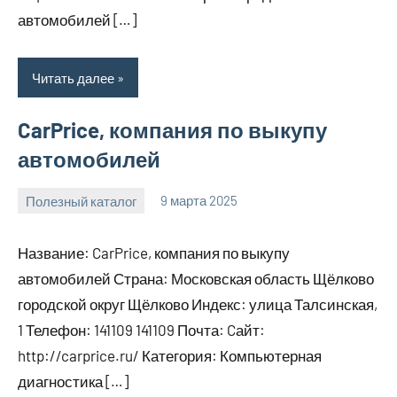
автомобилей […]
Читать далее
CarPrice, компания по выкупу
автомобилей
Полезный каталог
9 марта 2025
Anisa
Нет
комментариев
Название: CarPrice, компания по выкупу
автомобилей Страна: Московская область Щёлково
городской округ Щёлково Индекс: улица Талсинская,
1 Телефон: 141109 141109 Почта: Cайт:
http://carprice.ru/ Категория: Компьютерная
диагностика […]