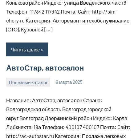
Коньково район Индекс: улица Введенского, 4а ст6
Телефон: 117342 117342 Почта: Cайт: http://sim-
chery.ru Категория: Авторемонт и техобслуживание
(СТО), Кузовной […]
Читать далее
АвтоСтар, автосалон
Полезный каталог
9 марта 2025
Anisa
Нет
комментариев
Название: АвтоСтар, автосалон Страна:
Волгоградская область Волгоград городской
округ Волгоград Дзержинский район Индекс: Карла
Либкнехта, 19а Телефон: 400107 400107 Почта: Cайт:
http://ac-autostar.ru Категория: Продажа легковых