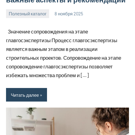
Полезный каталог
8 ноября 2025
Avtor
Нет
комментариев
Значение сопровождения на этапе
главгосэкспертизы Процесс главгосэкспертизы
является важным этапом в реализации
строительных проектов. Сопровождение на этапе
сопровождение главгосэкспертизы позволяет
избежать множества проблем и […]
Читать далее