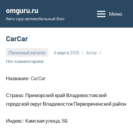
Перейти
omguru.ru
к
Меню
Авто гуру автомобильный блог
содержимому
CarCar
Полезный каталог
9 марта 2025
Anisa
Нет комментариев
Название: CarCar
Страна: Приморский край Владивостокский
городской округ Владивосток Первореченский район
Индекс: Камская улица, 5Б