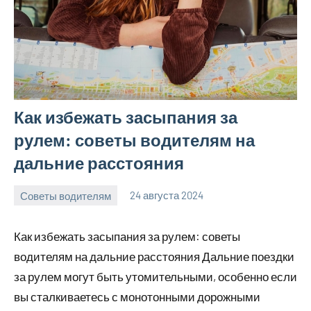
Как избежать засыпания за
рулем: советы водителям на
дальние расстояния
Советы водителям
24 августа 2024
omguru_ru
Нет
комментариев
Как избежать засыпания за рулем: советы
водителям на дальние расстояния Дальние поездки
за рулем могут быть утомительными, особенно если
вы сталкиваетесь с монотонными дорожными