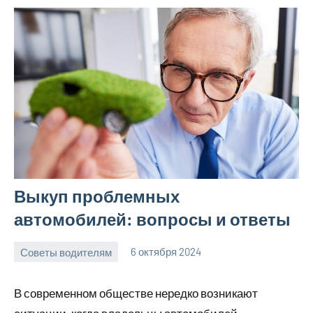
Выкуп проблемных
автомобилей: вопросы и ответы
Советы водителям
6 октября 2024
Avtor
Нет
комментариев
В современном обществе нередко возникают
ситуации, когда владельцы автомобилей