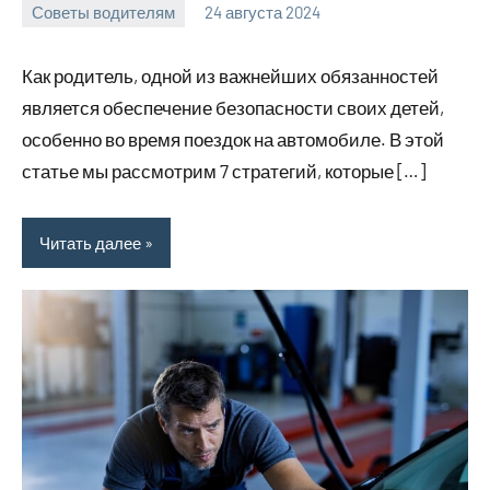
Советы водителям
24 августа 2024
omguru_ru
Нет
комментариев
Как родитель, одной из важнейших обязанностей
является обеспечение безопасности своих детей,
особенно во время поездок на автомобиле. В этой
статье мы рассмотрим 7 стратегий, которые […]
Читать далее