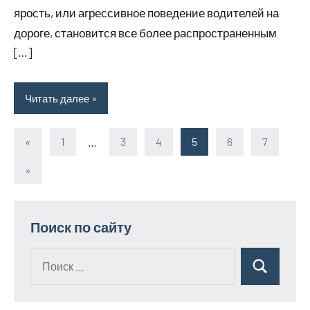
ярость, или агрессивное поведение водителей на
дороге, становится все более распространенным
[…]
Читать далее
«
Предыдущие
1
…
3
4
5
6
7
Пагинация
записи
Следующие
»
записей
записи
Поиск по сайту
Поиск
Поиск
для: