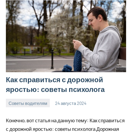
Как справиться с дорожной
яростью: советы психолога
Советы водителям
24 августа 2024
omguru_ru
Нет
комментариев
Конечно, вот статья на данную тему: Как справиться
с дорожной яростью: советы психолога Дорожная