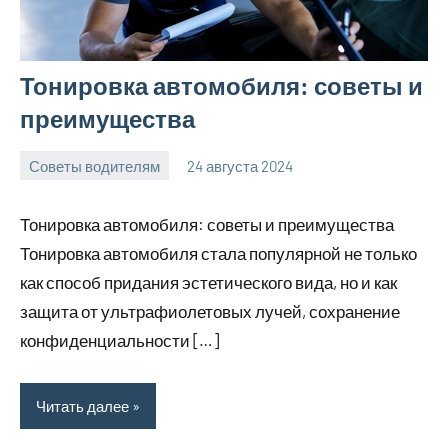
Тонировка автомобиля: советы и
преимущества
Советы водителям
24 августа 2024
omguru_ru
Нет
комментариев
Тонировка автомобиля: советы и преимущества
Тонировка автомобиля стала популярной не только
как способ придания эстетического вида, но и как
защита от ультрафиолетовых лучей, сохранение
конфиденциальности […]
Читать далее