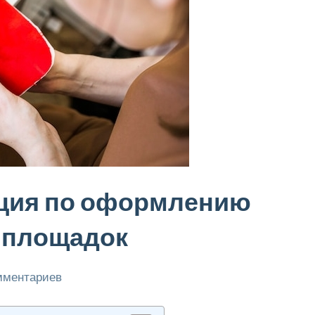
кция по оформлению
х площадок
мментариев