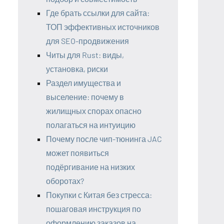
Где брать ссылки для сайта:
ТОП эффективных источников
для SEO-продвижения
Читы для Rust: виды,
установка, риски
Раздел имущества и
выселение: почему в
жилищных спорах опасно
полагаться на интуицию
Почему после чип-тюнинга JAC
может появиться
подёргивание на низких
оборотах?
Покупки с Китая без стресса:
пошаговая инструкция по
оформлению заказов на