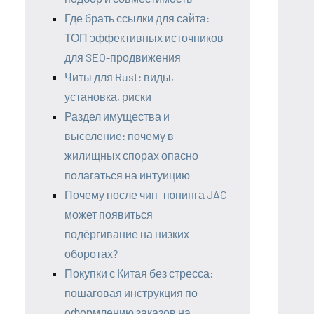
Где брать ссылки для сайта:
ТОП эффективных источников
для SEO-продвижения
Читы для Rust: виды,
установка, риски
Раздел имущества и
выселение: почему в
жилищных спорах опасно
полагаться на интуицию
Почему после чип-тюнинга JAC
может появиться
подёргивание на низких
оборотах?
Покупки с Китая без стресса:
пошаговая инструкция по
оформлению заказов на