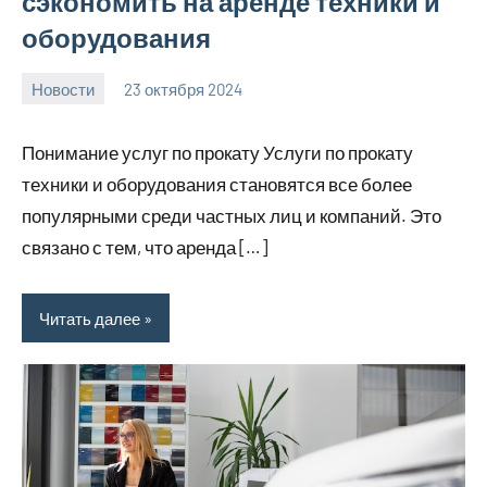
сэкономить на аренде техники и
оборудования
Новости
23 октября 2024
Avtor
Нет
комментариев
Понимание услуг по прокату Услуги по прокату
техники и оборудования становятся все более
популярными среди частных лиц и компаний. Это
связано с тем, что аренда […]
Читать далее