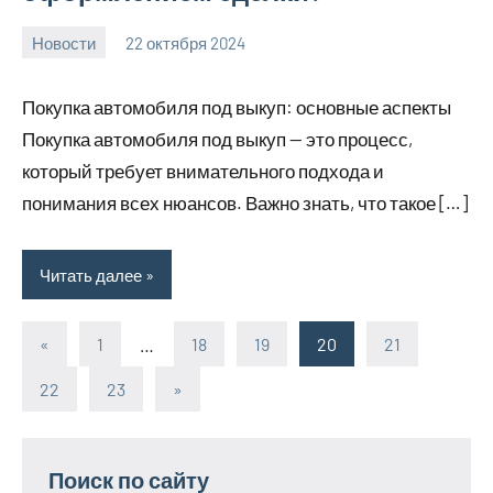
Новости
22 октября 2024
Avtor
Нет
комментариев
Покупка автомобиля под выкуп: основные аспекты
Покупка автомобиля под выкуп — это процесс,
который требует внимательного подхода и
понимания всех нюансов. Важно знать, что такое […]
Читать далее
«
Предыдущие
1
…
18
19
20
21
Пагинация
записи
22
23
Следующие
»
записей
записи
Поиск по сайту